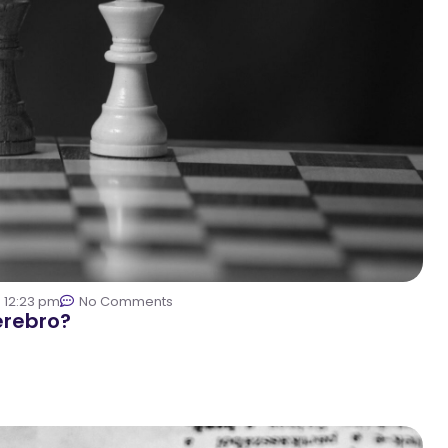
12:23 pm
No Comments
erebro?