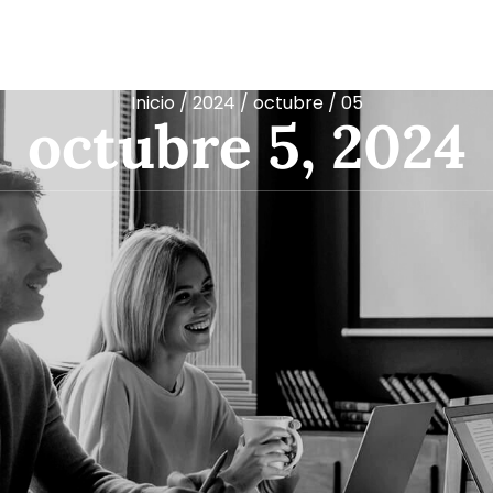
Inicio
/
2024
/
octubre
/ 05
octubre 5, 2024