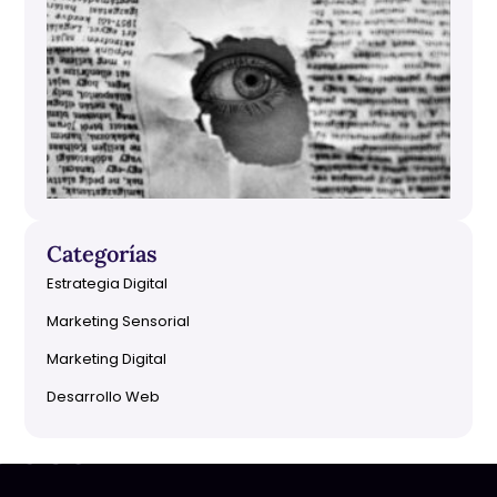
Sec
Pu
Su
09/
No 
com
Categorías
Estrategia Digital
Marketing Sensorial
Marketing Digital
Desarrollo Web